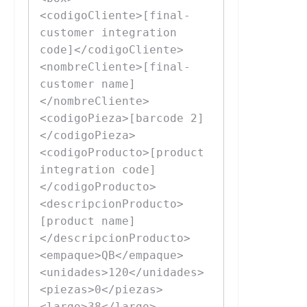
<codigoCliente>[final-
customer integration 
code]</codigoCliente>

<nombreCliente>[final-
customer name]
</nombreCliente>

<codigoPieza>[barcode 2]
</codigoPieza>

<codigoProducto>[product 
integration code]
</codigoProducto>

<descripcionProducto>
[product name]
</descripcionProducto>

<empaque>QB</empaque>

<unidades>120</unidades>

<piezas>0</piezas>

<largo>38</largo>
