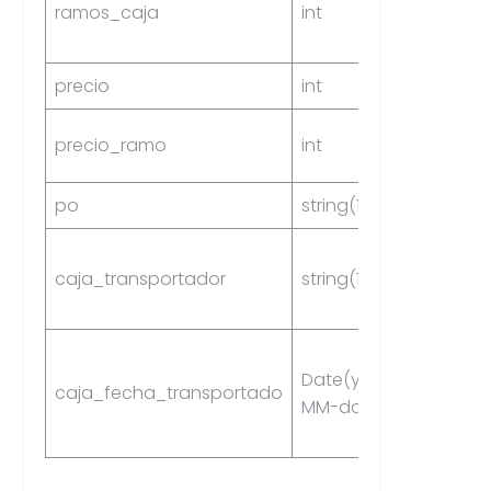
ramos_caja
int
Yes
precio
int
Yes
precio_ramo
int
Yes
po
string(15)
Yes
caja_transportador
string(16)
Yes
Date(yyyy-
caja_fecha_transportado
Yes
MM-dd)