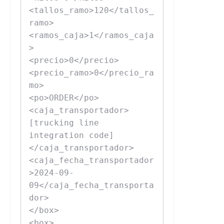
<tallos_ramo>120</tallos_
ramo>

<ramos_caja>1</ramos_caja
>

<precio>0</precio>

<precio_ramo>0</precio_ra
mo>

<po>ORDER</po>

<caja_transportador>
[trucking line 
integration code]
</caja_transportador>

<caja_fecha_transportador
>2024-09-
09</caja_fecha_transporta
dor>

</box>

<box>
