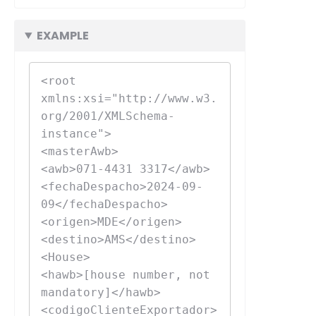
EXAMPLE
<root 
xmlns:xsi="http://www.w3.
org/2001/XMLSchema-
instance">

<masterAwb>

<awb>071-4431 3317</awb>

<fechaDespacho>2024-09-
09</fechaDespacho>

<origen>MDE</origen>

<destino>AMS</destino>

<House>

<hawb>[house number, not 
mandatory]</hawb>

<codigoClienteExportador>