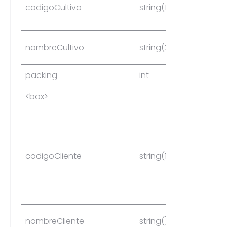
codigoCultivo
string(16)
Yes
nombreCultivo
string(256)
No
packing
int
No
<box>
codigoCliente
string(16)
Yes
nombreCliente
string() ***
No