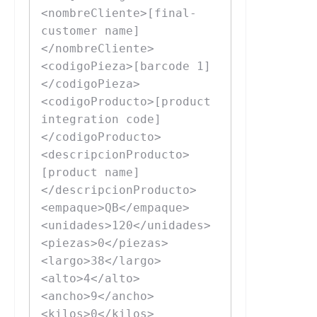
<nombreCliente>[final-
customer name]
</nombreCliente>

<codigoPieza>[barcode 1]
</codigoPieza>

<codigoProducto>[product 
integration code]
</codigoProducto>

<descripcionProducto>
[product name]
</descripcionProducto>

<empaque>QB</empaque>

<unidades>120</unidades>

<piezas>0</piezas>

<largo>38</largo>

<alto>4</alto>

<ancho>9</ancho>

<kilos>0</kilos>
