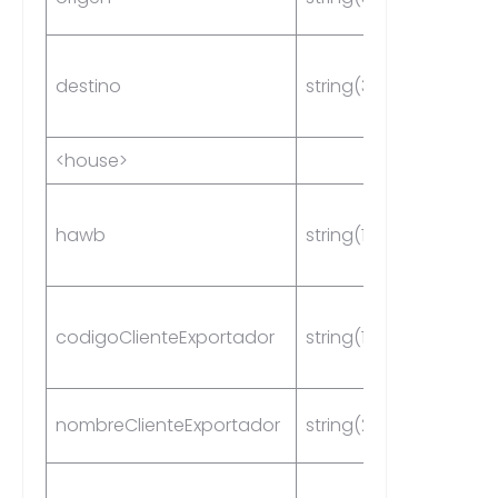
destino
string(3)
Yes
<house>
hawb
string(12)
No
codigoClienteExportador
string(16)
Yes
nombreClienteExportador
string(256)
No