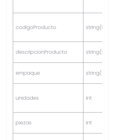
codigoProducto
string(8)
Yes
descripcionProducto
string(250)
No
empaque
string(5)
Yes
unidades
int
Yes
piezas
int
Yes