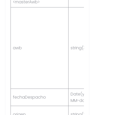
<masterAwb>
awb
string(34)
Yes
Date(yyyy-
fechaDespacho
Yes
MM-dd)
origen
string(3)
Yes