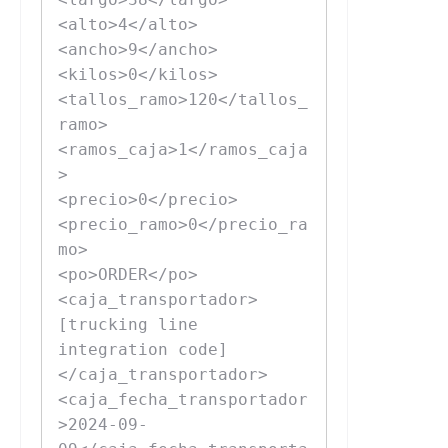
<alto>4</alto>

<ancho>9</ancho>

<kilos>0</kilos>

<tallos_ramo>120</tallos_
ramo>

<ramos_caja>1</ramos_caja
>

<precio>0</precio>

<precio_ramo>0</precio_ra
mo>

<po>ORDER</po>

<caja_transportador>
[trucking line 
integration code]
</caja_transportador>

<caja_fecha_transportador
>2024-09-