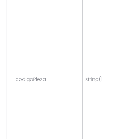
codigoPieza
string(14)
Yes